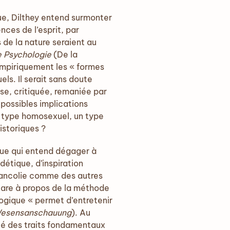
que, Dilthey entend surmonter
nces de l’esprit, par
s de la nature seraient au
e Psychologie
(De la
empiriquement les « formes
ls. Il serait sans doute
ise, critiquée, remaniée par
s possibles implications
un type homosexuel, un type
istoriques ?
que qui entend dégager à
détique, d’inspiration
mélancolie comme des autres
clare à propos de la méthode
ogique « permet d’entretenir
Wesensanschauung
). Au
té des traits fondamentaux