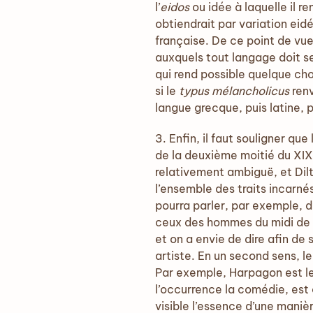
l’
eidos
ou idée à laquelle il re
obtiendrait par variation eid
française. De ce point de vue
auxquels tout langage doit se 
qui rend possible quelque ch
si le
typus mélancholicus
renv
langue grecque, puis latine, p
3. Enfin, il faut souligner qu
de la deuxième moitié du XIX
relativement ambiguë, et Dilt
l’ensemble des traits incarnés
pourra parler, par exemple, 
ceux des hommes du midi de l
et on a envie de dire afin de 
artiste. En un second sens, 
Par exemple, Harpagon est le
l’occurrence la comédie, est 
visible l’essence d’une maniè