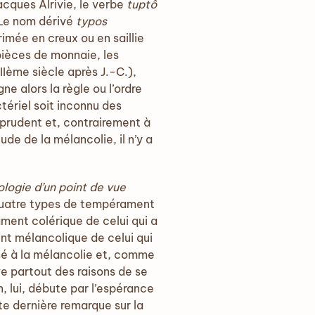
cques Alrivie, le verbe
tuptô
 Le nom dérivé
typos
imée en creux ou en saillie
pièces de monnaie, les
IIème siècle après J.-C.),
ne alors la règle ou l’ordre
tériel soit inconnu des
e prudent et, contrairement à
ude de la mélancolie, il n’y a
logie d’un point de vue
 quatre types de tempérament
ament colérique de celui qui a
nt mélancolique de celui qui
osé à la mélancolie et, comme
uve partout des raisons de se
n, lui, débute par l’espérance
te dernière remarque sur la