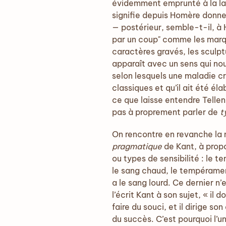
évidemment emprunté à la lan
signifie depuis Homère donne
— postérieur, semble-t-il, à 
par un coup" comme les marqu
caractères gravés, les sculpt
apparaît avec un sens qui nous
selon lesquels une maladie cr
classiques et qu’il ait été é
ce que laisse entendre Telle
pas à proprement parler de
t
On rencontre en revanche la n
pragmatique
de Kant, à prop
ou types de sensibilité : le 
le sang chaud, le tempéramen
a le sang lourd. Ce dernier n
l’écrit Kant à son sujet, « il
faire du souci, et il dirige s
du succès. C’est pourquoi l’u