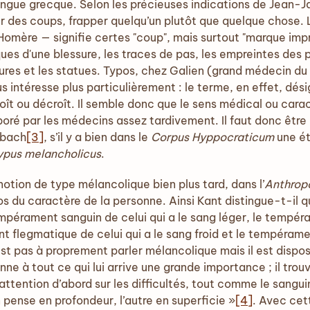
gue grecque. Selon les précieuses indications de Jean-Ja
r des coups, frapper quelqu’un plutôt que quelque chose.
Homère — signifie certes "coup", mais surtout "marque impr
es d'une blessure, les traces de pas, les empreintes des 
ures et les statues. Typos, chez Galien (grand médecin du 
 intéresse plus particulièrement : le terme, en effet, désig
oît ou décroît. Il semble donc que le sens médical ou carac
laboré par les médecins assez tardivement. Il faut donc êtr
nbach
[3]
, s’il y a bien dans le
Corpus Hyppocraticum
une ét
ypus melancholicus
.
otion de type mélancolique bien plus tard, dans l’
Anthropo
os du caractère de la personne. Ainsi Kant distingue-t-il
tempérament sanguin de celui qui a le sang léger, le tempér
t flegmatique de celui qui a le sang froid et le tempérame
’est pas à proprement parler mélancolique mais il est disp
 donne à tout ce qui lui arrive une grande importance ; il tro
on attention d’abord sur les difficultés, tout comme le sangui
n pense en profondeur, l’autre en superficie »
[4]
. Avec cet