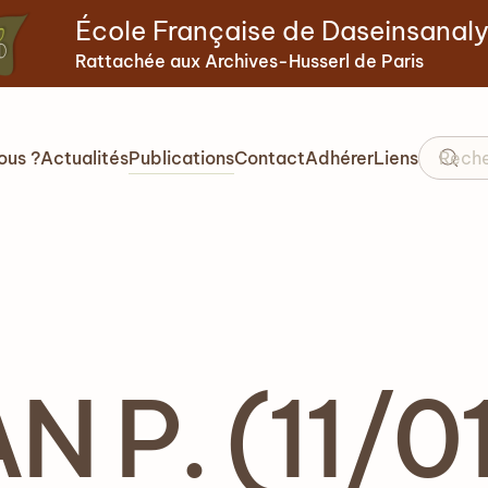
École Française de Daseinsanal
Rattachée aux Archives-Husserl de Paris
ous ?
Actualités
Publications
Contact
Adhérer
Liens
 P. (11/0