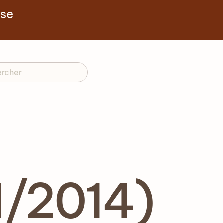
yse
1/2014)