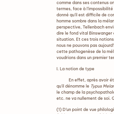
comme dans ses contenus ont
termes, face à l’impossibili
donné qu’il est difficile de 
homme sombre dans la mélanco
perspective, Tellenbach envis
dire le fond vital Binswanger
situation. Et ces trois notio
nous ne pouvons pas aujourd’h
cette pathogenèse de la méla
voudrions dans un premier tem
I. La notion de type
En effet, après avoir étudi
qu’il dénomme le
Typus Melan
le champ de la psychopatholog
etc. ne va nullement de soi. 
(1) D’un point de vue philolo