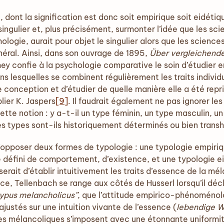
 dont la signification est donc soit empirique soit eidéti
singulier et, plus précisément, surmonter l’idée que les scie
hologie, aurait pour objet le singulier alors que les science
néral. Ainsi, dans son ouvrage de 1895,
Über vergleichend
ey confie à la psychologie comparative le soin d’étudier 
 lesquelles se combinent régulièrement les traits individue
 conception et d’étudier de quelle manière elle a été repr
lier K. Jaspers
[9]
. Il faudrait également ne pas ignorer le
ette notion : y a-t-il un type féminin, un type masculin, 
s types sont-ils historiquement déterminés ou bien transh
’opposer deux formes de typologie : une typologie empiri
e défini de comportement, d’existence, et une typologie ei
 serait d’établir intuitivement les traits d’essence de la 
ce, Tellenbach se range aux côtés de Husserl lorsqu’il dé
ypus melancholicus’’
, que l’attitude empirico-phénoménol
justés sur une intuition vivante de l’essence (
lebendige 
es mélancoliques s’imposent avec une étonnante uniformi