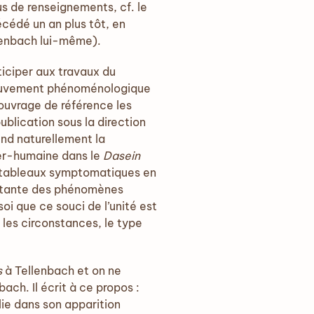
us de renseignements, cf. le
écédé un an plus tôt, en
lenbach lui-même).
iciper aux travaux du
 mouvement phénoménologique
 ouvrage de référence les
publication sous la direction
nd naturellement la
ter-humaine dans le
Dasein
s tableaux symptomatiques en
routante des phénomènes
oi que ce souci de l’unité est
 les circonstances, le type
s
à Tellenbach et on ne
ach. Il écrit à ce propos :
lie dans son apparition