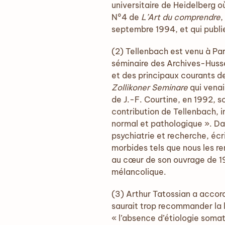
universitaire de Heidelberg o
N°4 de
L’Art du comprendre
,
septembre 1994, et qui publ
(2) Tellenbach est venu à Pa
séminaire des Archives-Huss
et des principaux courants de
Zollikoner Seminare
qui venaie
de J.-F. Courtine, en 1992, so
contribution de Tellenbach, 
normal et pathologique ». Da
psychiatrie et recherche, écr
morbides tels que nous les re
au cœur de son ouvrage de 196
mélancolique.
(3) Arthur Tatossian a accor
saurait trop recommander la 
« l’absence d’étiologie somat