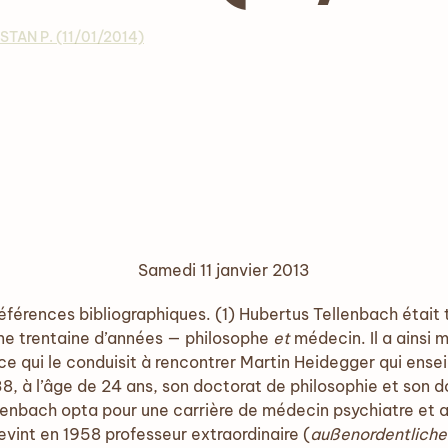
TAN P. (11/01/2014)
Samedi 11 janvier 2013
 références bibliographiques. (1) Hubertus Tellenbach était
’une trentaine d’années — philosophe
et
médecin. Il a ainsi 
e qui le conduisit à rencontrer Martin Heidegger qui enseig
38, à l’âge de 24 ans, son doctorat de philosophie et son
enbach opta pour une carrière de médecin psychiatre et ap
evint en 1958 professeur extraordinaire (
außenordentliche