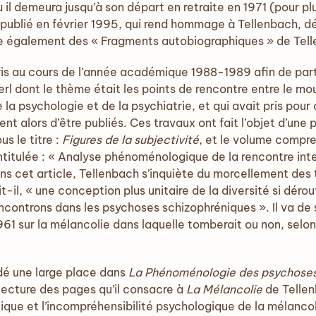
ù il demeura jusqu’à son départ en retraite en 1971 (pour pl
 publié en février 1995, qui rend hommage à Tellenbach, d
ie également des « Fragments autobiographiques » de Tel
ris au cours de l’année académique 1988-1989 afin de part
erl dont le thème était les points de rencontre entre le
 la psychologie et de la psychiatrie, et qui avait pris pour
nt alors d’être publiés. Ces travaux ont fait l’objet d’une 
us le titre :
Figures de la subjectivité
, et le volume compre
intitulée : « Analyse phénoménologique de la rencontre in
ns cet article, Tellenbach s’inquiète du morcellement de
it-il, « une conception plus unitaire de la diversité si dé
ncontrons dans les psychoses schizophréniques ». Il va de s
1 sur la mélancolie dans laquelle tomberait ou non, selon
dé une large place dans
La Phénoménologie des psychose
lecture des pages qu’il consacre à
La Mélancolie
de Tellenb
ique et l’incompréhensibilité psychologique de la mélanco