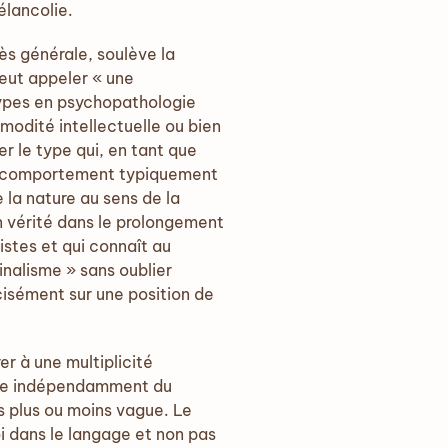
élancolie.
rès générale, soulève la
peut appeler « une
types en psychopathologie
modité intellectuelle ou bien
er le type qui, en tant que
d’un comportement typiquement
e la nature au sens de la
en vérité dans le prolongement
istes et qui connaît au
nalisme » sans oublier
cisément sur une position de
er à une multiplicité
ste indépendamment du
es plus ou moins vague. Le
i dans le langage et non pas