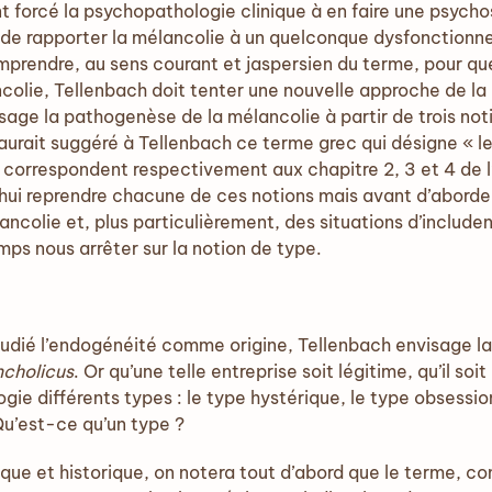
 forcé la psychopathologie clinique à en faire une psych
té de rapporter la mélancolie à un quelconque dysfonctionn
comprendre, au sens courant et jaspersien du terme, pour q
lie, Tellenbach doit tenter une nouvelle approche de la
age la pathogenèse de la mélancolie à partir de trois noti
 aurait suggéré à Tellenbach ce terme grec qui désigne « l
ns correspondent respectivement aux chapitre 2, 3 et 4 de l’
ui reprendre chacune de ces notions mais avant d’aborder 
ncolie et, plus particulièrement, des situations d’includ
ps nous arrêter sur la notion de type.
é l’endogénéité comme origine, Tellenbach envisage la 
cholicus
. Or qu’une telle entreprise soit légitime, qu’il so
ie différents types : le type hystérique, le type obsessio
Qu’est-ce qu’un type ?
gique et historique, on notera tout d’abord que le terme, c