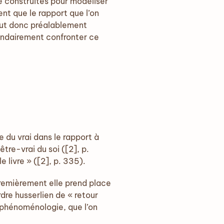
ce construites pour modéliser
ent que le rapport que l’on
 faut donc préalablement
ondairement confronter ce
 du vrai dans le rapport à
’être-vrai du soi ([2], p.
 livre » ([2], p. 335).
Premièrement elle prend place
re husserlien de « retour
phénoménologie, que l’on