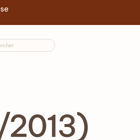
yse
/2013)