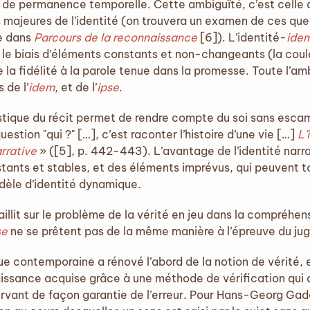
 de permanence temporelle. Cette ambiguïté, c’est celle d
s majeures de l’identité (on trouvera un examen de ces qu
ue dans
Parcours de la reconnaissance
[6]). L’identité-
ide
e biais d’éléments constants et non-changeants (la couleur
la fidélité à la parole tenue dans la promesse. Toute l’am
 de l’
idem
, et de l’
ipse
.
istique du récit permet de rendre compte du soi sans esc
estion "qui ?" […], c’est raconter l’histoire d’une vie […]
L’
rrative
» ([5], p. 442-443). L’avantage de l’identité narr
ants et stables, et des éléments imprévus, qui peuvent touj
odèle d’identité dynamique.
jaillit sur le problème de la vérité en jeu dans la compréhe
se
ne se prêtent pas de la même manière à l’épreuve du ju
ue contemporaine a rénové l’abord de la notion de vérité
issance acquise grâce à une méthode de vérification qui
rvant de façon garantie de l’erreur. Pour Hans-Georg Gada