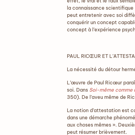
effet, le vrai et le faux sem
la connaissance scientifique 
peut entretenir avec soi diffè
conquérir un concept capable
concept à l’expérience psychi
PAUL RICŒUR ET L’ATTEST
La nécessité du détour herm
L’œuvre de Paul Ricœur paraît
soi. Dans
Soi-même comme u
350). De l’aveu même de Ricœu
La notion d’attestation est 
dans une démarche phénoménol
aux choses mêmes ». Deuxièm
peut résumer brièvement.