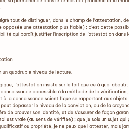
tiel, sa permanence dans le temps fait problème et le mo
.
lgré tout de distinguer, dans le champ de l’attestation, d
e opposée une attestation plus fiable) ; c’est cette possi
ilité qui paraît justifier l’inscription de l’attestation dans
tation
n un quadruple niveau de lecture.
que, l’attestation insiste sur le fait que ce à quoi aboutit 
e connaissance accessible à la méthode de la vérification,
nt à la connaissance scientifique se rapportant aux objet
ne peut dépasser le niveau de la conviction, ou de la croyan
cière de prouver son identité, et de s’assurer de façon gara
i est vraie (au sens de vérifiée) ; que je sois un sujet qui 
qualificatif ou propriété, je ne peux que l’attester, mais ja