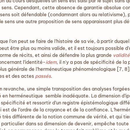
 au cours desquelles un sens est saisi par le sujet sans q
 sens. Cependant, cette absence de garantie absolue contr
 sens soit défendable (condamnant alors au relativisme), pu
e sens une autre proposition de sens apparaissant plus dé
ue l’on peut se faire de l’histoire de sa vie, à partir duqu
eut être plus ou moins valide, et il est toujours possible d’
forme de récits, et ainsi de défendre la plus grande
validité
concernant l’identité-
idem
, il n'y a pas de spécificité de l
 plus générale de l’herméneutique phénoménologique [7, 8]. 
es et des actes
passés
.
en revanche, une simple transposition des analyses forgées
é en herméneutique semble inadéquate. La dimension d’ipsé
spécificité et ressortir d’un registre épistémologique di
ui est de l’ordre de la croyance et de la confiance. L’hermé
 très différente de la notion commune de vérité, et qui tie
 particulier dans sa dimension de devenir, empêche toute 