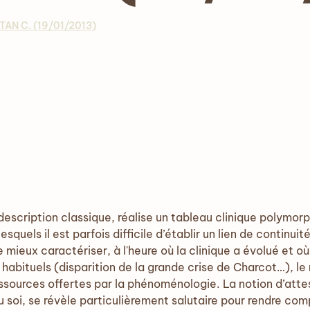
AN C. (19/01/2013)
 description classique, réalise un tableau clinique polym
quels il est parfois difficile d’établir un lien de continui
e mieux caractériser, à l'heure où la clinique a évolué et où
s habituels (disparition de la grande crise de Charcot…), 
 ressources offertes par la phénoménologie. La notion d’att
du soi, se révèle particulièrement salutaire pour rendre co