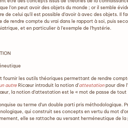
blent être des concepts issus de théories de la connaissan
que l’on peut avoir des objets du monde ; or il semble évid
re de celui qu’il est possible d’avoir à avec des objets. Il
 de rendre compte du vrai dans le rapport à soi, puis sec
atrique, et en particulier à l’exemple de l’hystérie.
ATION
éneutique
 fournir les outils théoriques permettant de rendre compte
n autre
Ricœur introduit la notion d’
attestation
pour dire l
r, la notion d’attestation est le « mot de passe de tout le
conquise au terme d’un double parti pris méthodologique. 
ogique, qui construit ses concepts en vertu du mot d’ord
ement, elle se rattache au versant herméneutique de la 