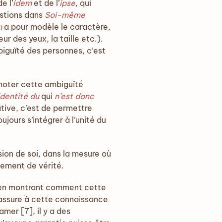
e l’
idem
et de l’
ipse
, qui
estions dans
Soi-même
m
a pour modèle le caractère,
 des yeux, la taille etc.).
biguïté des personnes, c’est
amoter cette ambiguïté
identité du
qui
n’est donc
ative, c’est de permettre
ours s’intégrer à l’unité du
nsion de soi, dans la mesure où
gement de vérité.
, en montrant comment cette
 assure à cette connaissance
mer [7], il y a des