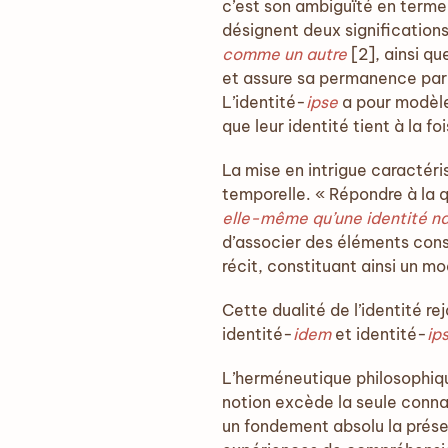
c’est son ambiguïté en terme
désignent deux signification
comme un autre
[2], ainsi q
et assure sa permanence par l
L’identité-
ipse
a pour modèle 
que leur identité tient à la fois
La mise en intrigue caractér
temporelle. « Répondre à la qu
elle-même qu’une identité na
d’associer des éléments const
récit, constituant ainsi un m
Cette dualité de l’identité re
identité-
idem
et identité-
ip
L’herméneutique philosophiq
notion excède la seule conna
un fondement absolu la prése