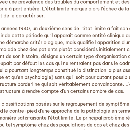
avec une prévalence des troubles du comportement et des c
orie à part entière. L’état limite marque alors l’échec de l
et de le caractériser.
années 1940, un deuxième sens de l’état limite a fait son 
ir de cette période qu’il apparaît comme entité clinique a
ne démarche critériologique, mais qualifie l’apparition d’un 
-malade chez des patients plutôt considérés initialement 
 de son histoire, désigne un certain type d’organisation de
upait par défaut les cas qui ne rentraient pas dans le cadr
i a pourtant longtemps constitué la distinction la plus as
e et qu’en psychologie) sans qu’il soit pour autant possibl
tructure borderline qui soit véritablement convaincante. L'é
e structure à rendre compte d'un certains nombre de cas.
s classifications basées sur le regroupement de symptôme
nd le contre-pied d'une approche de la pathologie en terme
nière satisfaisante l'état limite. Le principal problème rés
 ou tel symptôme chez des populations de cas et chez des 