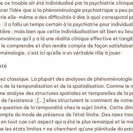
ue ce trouble ait été individualisé par la psychiatrie clinique 
r l’idée que si la phénoménologie psychiatrique a peu parl
rie elle-même a des difficultés à dire à quoi correspond 
 : il a fallu un temps certain à la psychiatrie pour individu
ère ; mais bien que cette individualisation ait bien eu lieu
vaincus qu'il y a là une réalité clinique effective et tangibl
de le comprendre et d'en rendre compte de façon satisfaisa
énologie, c'est ici qu'elle a un véritable rôle à jouer.
eté
ez classique. La plupart des analyses de phénoménologie 
s de la temporalisation et de la spatialisation. Comme le n
ne analyse des structures spatiales et temporelles de la
s de l'existence ; […] elles structurent le comment de notr
uestion de la temporalité chez le sujet limite. Cette dim
 compte du mode de présence de l’état limite. Des rares t
t en tout cas cet aspect qui a été le plus remarqué et le mie
e les états limites « ne cherchent qu’une plénitude du pré