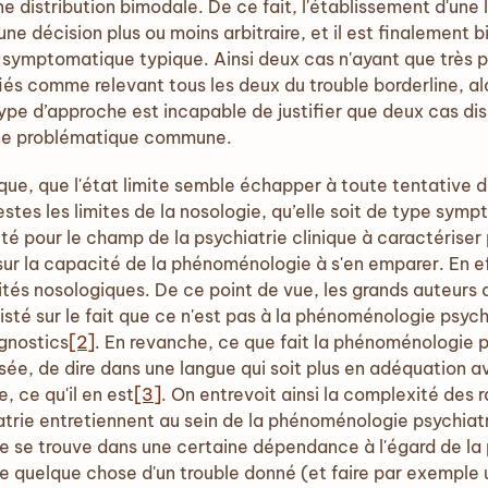
e distribution bimodale. De ce fait, l'établissement d'une 
e décision plus ou moins arbitraire, et il est finalement bie
on symptomatique typique. Ainsi deux cas n'ayant que trè
és comme relevant tous les deux du trouble borderline, 
ype d’approche est incapable de justifier que deux cas dis
ne problématique commune.
ique, que l'état limite semble échapper à toute tentative d
estes les limites de la nosologie, qu’elle soit de type sy
ulté pour le champ de la psychiatrie clinique à caractériser 
r la capacité de la phénoménologie à s'en emparer. En eff
tités nosologiques. De ce point de vue, les grands auteur
isté sur le fait que ce n'est pas à la phénoménologie psychi
agnostics
[2]
. En revanche, ce que fait la phénoménologie ps
lisée, de dire dans une langue qui soit plus en adéquation 
e, ce qu'il en est
[3]
. On entrevoit ainsi la complexité des 
trie entretiennent au sein de la phénoménologie psychiatr
 se trouve dans une certaine dépendance à l'égard de la p
re quelque chose d'un trouble donné (et faire par exemple