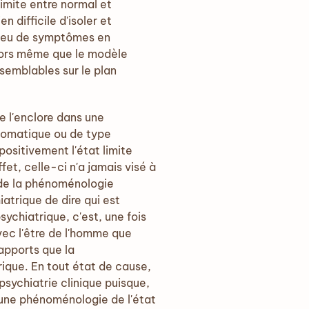
limite entre normal et
n difficile d'isoler et
s peu de symptômes en
alors même que le modèle
semblables sur le plan
e l'enclore dans une
mptomatique ou de type
positivement l'état limite
et, celle-ci n'a jamais visé à
s de la phénoménologie
atrique de dire qui est
ychiatrique, c'est, une fois
avec l'être de l'homme que
rapports que la
ique. En tout état de cause,
sychiatrie clinique puisque,
 une phénoménologie de l'état