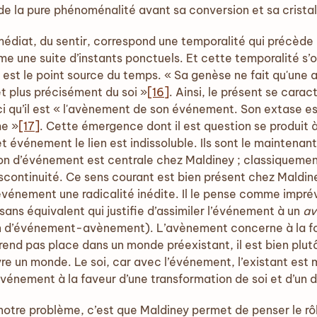
 de la pure phénoménalité avant sa conversion et sa cristal
médiat, du sentir, correspond une temporalité qui précède
 une suite d’instants ponctuels. Et cette temporalité s’or
t est le point source du temps. « Sa genèse ne fait qu'une 
et plus précisément du soi »
[16]
. Ainsi, le présent se cara
ci qu’il est « l'avènement de son événement. Son extase es
me »
[17]
. Cette émergence dont il est question se produit à
t événement le lien est indissoluble. Ils sont le maintena
ion d’événement est centrale chez Maldiney ; classiquemen
continuité. Ce sens courant est bien présent chez Maldiney
’événement une radicalité inédite. Il le pense comme imprév
ans équivalent qui justifie d’assimiler l’événement à un
av
ion d’événement-avènement). L’avènement concerne à la foi
end pas place dans un monde préexistant, il est bien plut
vre un monde. Le soi, car avec l’événement, l’existant est
’événement à la faveur d’une transformation de soi et d’un d
notre problème, c’est que Maldiney permet de penser le rôl