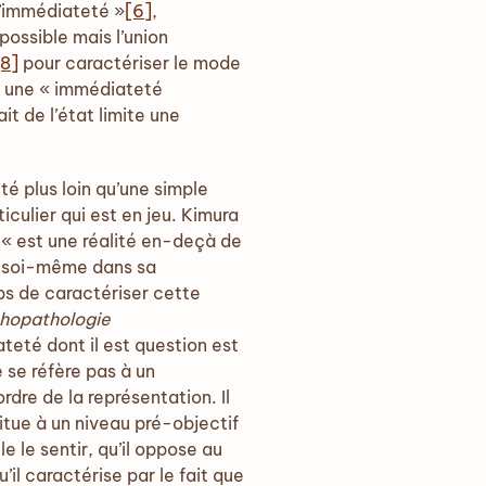
 l’immédiateté »
[6]
,
possible mais l’union
[8]
pour caractériser le mode
ns une « immédiateté
 fait de l’état limite une
té plus loin qu’une simple
ticulier qui est en jeu. Kimura
 « est une réalité en-deçà de
me soi-même dans sa
ps de caractériser cette
chopathologie
teté dont il est question est
e se réfère pas à un
rdre de la représentation. Il
situe à un niveau pré-objectif
 le sentir, qu’il oppose au
u’il caractérise par le fait que