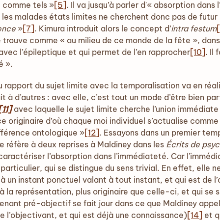
sé comme tels »
[5]
. Il va jusqu’à parler d'« absorption dans
« les malades états limites ne cherchent donc pas de futur 
ence
»
[7]
. Kimura introduit alors le concept d’
intra
festum
 se trouve comme « au milieu de ce monde de la fête », da
avec l’épileptique et qui permet de l’en rapprocher
[10]
. Il
é ».
rapport du sujet limite avec la temporalisation va en réali
it à d’autres : avec elle, c’est tout un mode d’être bien par
[11]
avec laquelle le sujet limite cherche l’union immédiate
rce originaire d’où chaque moi individuel s’actualise com
fférence ontologique »
[12]
. Essayons dans un premier tem
e réfère à deux reprises à Maldiney dans les
Écrits de psy
aractériser l’absorption dans l’immédiateté. Car l’immédia
articulier, qui se distingue du sens trivial. En effet, elle n
à un instant ponctuel valant à tout instant, et qui est de l’o
 la représentation, plus originaire que celle-ci, et qui se 
ant pré-objectif se fait jour dans ce que Maldiney appelle
de l’objectivant, et qui est déjà une connaissance)
[14]
et q