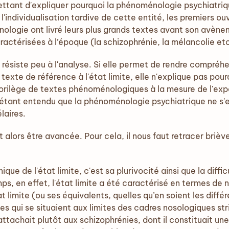
tant d'expliquer pourquoi la phénoménologie psychiatrique
e l'individualisation tardive de cette entité, les premiers 
ologie ont livré leurs plus grands textes avant son avène
aractérisées à l’époque (la schizophrénie, la mélancolie etc
ésiste peu à l'analyse. Si elle permet de rendre compréh
texte de référence à l'état limite, elle n'explique pas pou
lorilège de textes phénoménologiques à la mesure de l'exp
t, étant entendu que la phénoménologie psychiatrique ne s'
laires.
lors être avancée. Pour cela, il nous faut retracer briève
nique de l'état limite, c'est sa plurivocité ainsi que la diffi
s, en effet, l'état limite a été caractérisé en termes de 
at limite (ou ses équivalents, quelles qu’en soient les diffé
es qui se situaient aux limites des cadres nosologiques st
rattachait plutôt aux schizophrénies, dont il constituait u