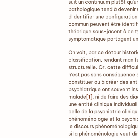
suit un continuum plutôt qu'un
pathologique tend à devenir un
d'identifier une configurati
commun peuvent être identifi
théorique sous-jacent à ce t
symptomatique partagent u
On voit, par ce détour histor
classification, rendant manif
structurelle. Or, cette diffic
n'est pas sans conséquence su
constituer ou à créer des en
psychiatrique ont souvent ins
malade
[1]
, ni de faire des di
une entité clinique individua
celle de la psychiatrie cliniqu
phénoménologie et la psychia
le discours phénoménologique
si la phénoménologie veut di