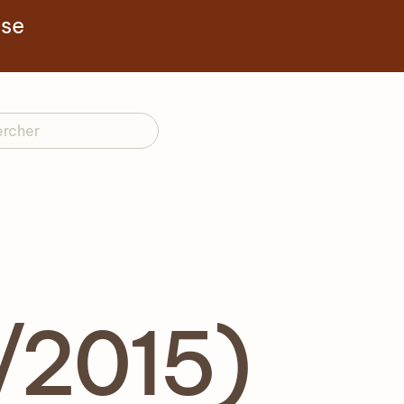
yse
/2015)