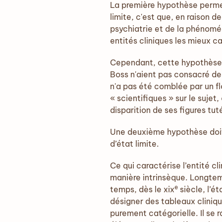
La première hypothèse permet
limite, c'est que, en raison d
psychiatrie et de la phénomén
entités cliniques les mieux c
Cependant, cette hypothèse r
Boss n'aient pas consacré de 
n'a pas été comblée par un f
« scientifiques » sur le suje
disparition de ses figures tuté
Une deuxième hypothèse doit a
d’état limite.
Ce qui caractérise l’entité cli
manière intrinsèque. Longtemp
e
temps, dès le xix
siècle, l’ét
désigner des tableaux cliniqu
purement catégorielle. Il se 