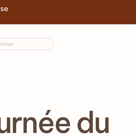
yse
urnée du