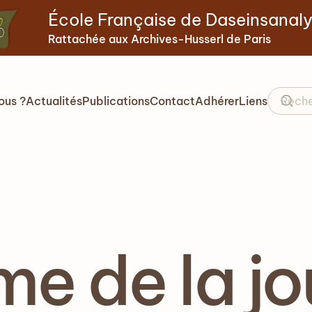
École Française de Daseinsanal
Rattachée aux Archives-Husserl de Paris
ous ?
Actualités
Publications
Contact
Adhérer
Liens
e de la jo