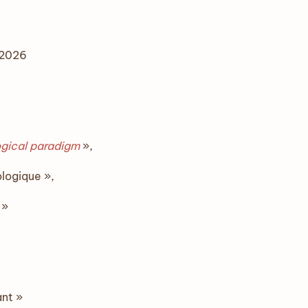
 2026
ogical paradigm
»,
ologique »,
 »
ant »