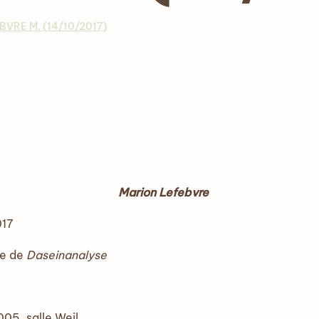
BVRE M. (14/10/2017)
Marion Lefebvre
017
se de
Daseinanalyse
005, salle Weil