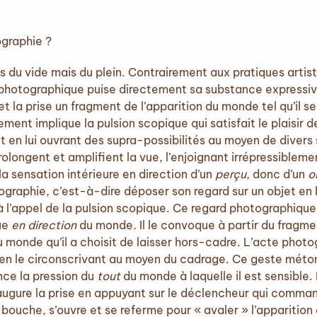
ographie ?
 du vide mais du plein. Contrairement aux pratiques artis
 photographique puise directement sa substance expressive
t la prise un fragment de l’apparition du monde tel qu’il se
ment implique la pulsion scopique qui satisfait le plaisir de
 en lui ouvrant des supra-possibilités au moyen de divers
rolongent et amplifient la vue, l’enjoignant irrépressibleme
la sensation intérieure en direction d’un
perçu
, donc d’un
o
tographie, c’est-à-dire déposer son regard sur un objet en 
 à l’appel de la pulsion scopique. Ce regard photographiqu
que
en direction
du monde
.
Il le convoque à partir du fragmen
 monde qu’il a choisit de laisser hors-cadre. L’acte phot
en le circonscrivant au moyen du cadrage. Ce geste mét
nce la pression du
tout
du monde à laquelle il est sensibl
naugure la prise en appuyant sur le déclencheur qui comm
e bouche, s’ouvre et se referme pour « avaler » l’apparition 