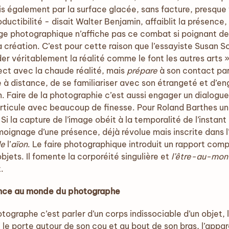
 également par la surface glacée, sans facture, presque
uctibilité - disait Walter Benjamin, affaiblit la présence, 
ge photographique n’affiche pas ce combat si poignant de
création. C’est pour cette raison que l’essayiste Susan S
er véritablement la réalité comme le font les autres arts 
ect avec la chaude réalité, mais
prépare
à son contact pa
 à distance, de se familiariser avec son étrangeté et d’e
n. Faire de la photographie c’est aussi engager un dialogu
articule avec beaucoup de finesse. Pour Roland Barthes un
Si la capture de l’image obéit à la temporalité de l’instant d
moignage d’une présence, déjà révolue mais inscrite dans l
de
l’
aïon
. Le faire photographique introduit un rapport comp
bjets. Il fomente la corporéité singulière et
l’être-au-mo
.
sence au monde du photographe
otographe c’est parler d’un corps indissociable d’un objet,
 le porte autour de son cou et au bout de son bras, l’appar