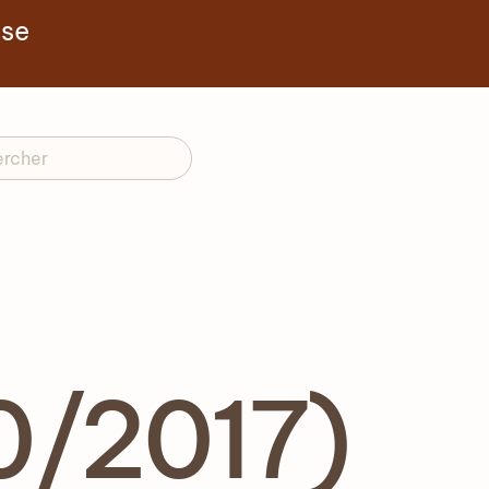
yse
0/2017)