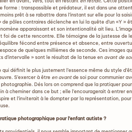
aller en avant,
vers
, tout en restant
en retrait
. Cette positi
e forme : transpassible et prédateur, il est dans une attent
moins prêt à se rabattre dans l’instant sur elle pour la sais
 » de pôles contraires déclenche en lui la quête d’un «Y » ê
nomène apparaissant et son intentionalité ait lieu. L’image
t foi de cette rencontre. Elle témoigne de la justesse de 
équilibre fécond entre présence et absence, entre ouvert
t, l’espace de quelques millièmes de seconde. Ces images 
 d’intervalle » sont le résultat de la tenue en
avant de soi
 qui définit le plus justement l’essence même du style d
’œuvre. S’exercer à être
en avant
de soi pour communier ave
la photographie. Dés lors on comprend que la pratiquer pourr
in à cheminer dans ce but ; elle l’encouragerait à entrer 
spire et l’inviterait à le dompter par la représentation, pour
euse.
atique photographique pour l’enfant autiste ?
ts providentiels, il nous semble important de mentionner 