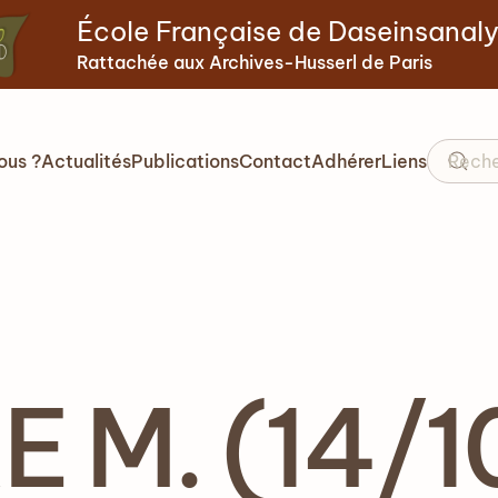
École Française de Daseinsanal
Rattachée aux Archives-Husserl de Paris
ous ?
Actualités
Publications
Contact
Adhérer
Liens
 M. (14/1