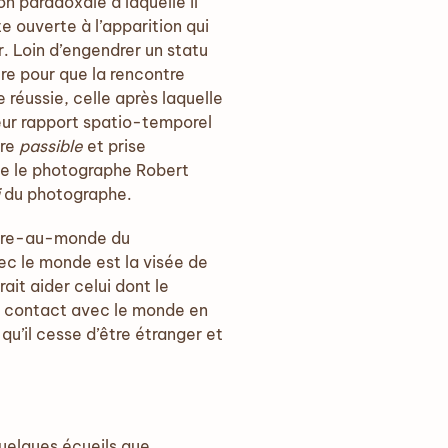
on paradoxale à laquelle il
e ouverte à l’apparition qui
ir. Loin d’engendrer un statu
tre pour que la rencontre
 réussie, celle après laquelle
leur rapport spatio-temporel
ure
passible
et prise
que le photographe Robert
du photographe.
’être-au-monde du
c le monde est la visée de
ait aider celui dont le
en contact avec le monde en
 qu’il cesse d’être étranger et
quelques écueils que