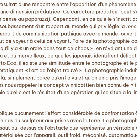
ésultat d’une rencontre entre l’apparition d’un phénomène e
d’une dimension prédatrice. Ce caractère prédateur peut s’
 pense au paparazzi). Cependant, en ce qu’elle s’inscrit d
 soubassement d’un rapport au monde qui privilégie la
renc
rapport de communication pathique avec le monde, ouvert 
 de voyeur à celui de voyant. Faire de la photographie con
qu’il y a « un ordre dans tout ce chaos », en révélant une
u et du merveilleux, ce que les japonais identifient délic
to Eco, il existe une similitude entre le photographe et l
pratiquent « l’art de l’objet trouvé ». La photographie indu
 là, simplement parce qu’on l’a vu et qu’on en a pris l’image.
sans nous rappeler le concept winnicottien bien connu de « 
e qu’elle est le résultat d’une opération qui se situe à la 
mplique aucunement l’effort considérable de confrontation
le cas du sculpteur aux prises avec la terre. Le photograp
 saut au-dessus de l’obstacle que représente un véritable
érialisée par l’appareil, outil froid, mécanisé, automatique