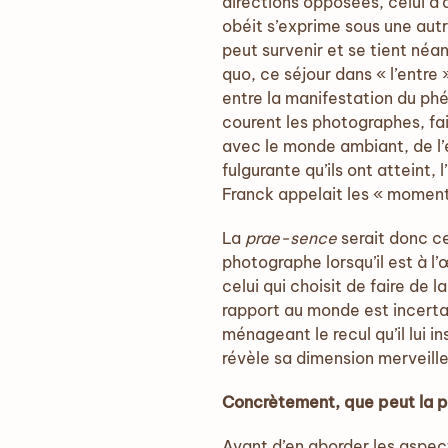
directions opposées, celui d’
obéit s’exprime sous une autr
peut survenir et se tient néan
quo, ce séjour dans « l’entre
entre la manifestation du phé
courent les photographes, fai
avec le monde ambiant, de l’
fulgurante qu’ils ont attein
Franck appelait les « moments
La
prae-sence
serait donc ce
photographe lorsqu’il est à l
celui qui choisit de faire de 
rapport au monde est incerta
ménageant le recul qu’il lui in
révèle sa dimension merveill
Concrètement, que peut la pr
Avant d’en aborder les aspec