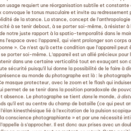
n usage requiert une réorganisation subtile et constante de
x convoque le tonus musculaire et invite au redressement p
olidité de la stance. La stance, concept de l’anthropologi
cité à se tenir debout, à se porter soi-même, à résister à
de notre juste rapport à la spatio-temporalité dans le main
 l’espace avec l’appareil, qui vient prolonger son corps au
nne ». Ce n’est qu’à cette condition que l’appareil peut êtr
t se porter soi-même. L’appareil est un allié précieux pour
intenir dans une certaine verticalité tout en exauçant son d
te sécurité puisqu’il lui donne la possibilité de le faire 
e présence au monde du photographe est là : le photograp
. Ce masque protecteur, avec le zoom et le flash qui induise
ui permet de se tenir dans la position paradoxale de pouv
et absence. Le photographe se tient
dans
le monde,
à dis
ds qu’il est au centre du champ de bataille (ce qui peut a
r l’élan kinesthésique lié à l’excitation de la pulsion scopiqu
 la conscience photographiante » et par une nécessité intim
 l’appelle à s’approcher. Il est donc aux prises avec un 