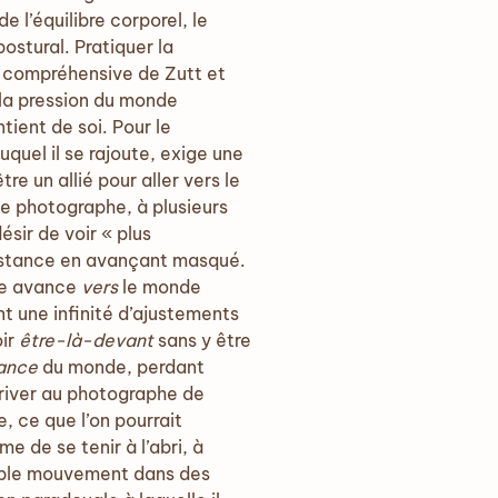
 l’équilibre corporel, le
ostural. Pratiquer la
e compréhensive de Zutt et
 la pression du monde
tient de soi. Pour le
quel il se rajoute, exige une
e un allié pour aller vers le
 le photographe, à plusieurs
ésir de voir « plus
à distance en avançant masqué.
he avance
vers
le monde
nt une infinité d’ajustements
oir
être-là-devant
sans y être
tance
du monde, perdant
rriver au photographe de
e, ce que l’on pourrait
e de se tenir à l’abri, à
double mouvement dans des