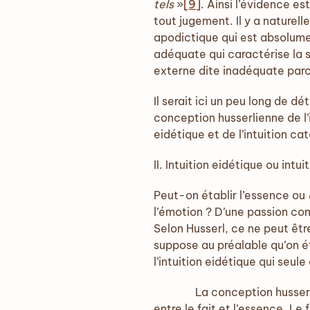
tels
»
[9]
. Ainsi l’évidence es
tout jugement. Il y a naturel
apodictique qui est absolume
adéquate qui caractérise la s
externe dite inadéquate parc
Il serait ici un peu long de d
conception husserlienne de l’i
eidétique et de l’intuition ca
II. Intuition eidétique ou intu
Peut-on établir l’essence ou
l’émotion ? D’une passion com
Selon Husserl, ce ne peut être
suppose au préalable qu’on ét
l’intuition eidétique qui seu
La conception husserlienne 
entre le fait et l’essence. Le