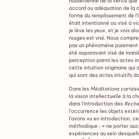
husserlienne de la vérité que
accord ou adéquation de la c
forme du remplissement de l’in
était intentionné ou visé à vi
je lève les yeux, et je vois alo
rouges est vrai. Nous compreno
pas un phénomène purement sub
été auparavant visé de manièr
perception parmi les actes in
cette intuition originaire qui
qui sont des actes intuitifs d
Dans les
Méditations cartési
la vision intellectuelle à la
dans l’introduction des
Reche
l’occurrence les objets extér
l’avons vu en introduction, c
méthodique : « ne porter aucu
expériences au sein desquell