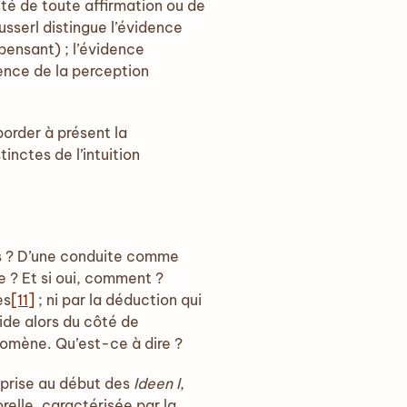
mité de toute affirmation ou de
usserl distingue l’évidence
 pensant) ; l’évidence
dence de la perception
border à présent la
inctes de l’intuition
ps ? D’une conduite comme
e ? Et si oui, comment ?
es
[11]
; ni par la déduction qui
side alors du côté de
omène. Qu’est-ce à dire ?
prise au début des
Ideen I
,
relle, caractérisée par la