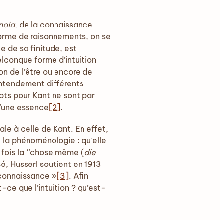
noia
, de la connaissance
forme de raisonnements, on se
e de sa finitude, est
elconque forme d’intuition
ion de l’être ou encore de
entendement différents
pts pour Kant ne sont par
d’une essence
[2]
.
ale à celle de Kant. En effet,
e la phénoménologie : qu’elle
 fois la ‘’chose même (
die
sé, Husserl soutient en 1913
a connaissance »
[3]
. Afin
-ce que l’intuition ? qu’est-