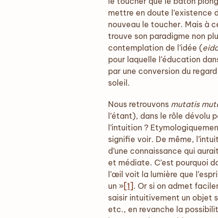
le toucher que le bâton plongé
mettre en doute l’existence d
nouveau le toucher. Mais à ce
trouve son paradigme non plus
contemplation de l’idée (
eid
pour laquelle l’éducation da
par une conversion du regard 
soleil.
Nous retrouvons
mutatis mut
l’étant), dans le rôle dévolu 
l’intuition ? Etymologiquemen
signifie voir. De même, l’intui
d’une connaissance qui aurai
et médiate. C’est pourquoi d
l’œil voit la lumière que l’esp
un »
[1]
. Or si on admet facil
saisir intuitivement un objet 
etc., en revanche la possibilit