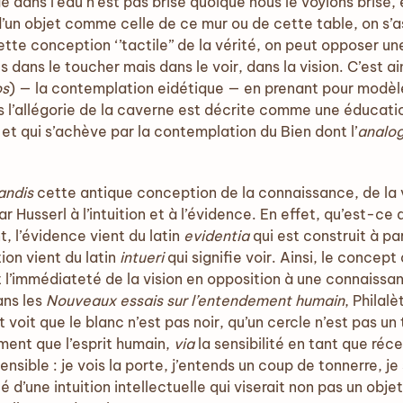
 dans l’eau n’est pas brisé quoique nous le voyions brisé, 
’un objet comme celle de ce mur ou de cette table, on s’a
tte conception ‘’tactile’’ de la vérité, on peut opposer u
 dans le toucher mais dans le voir, dans la vision. C’est ai
os
) — la contemplation eidétique — en prenant pour modèle l
ns l’allégorie de la caverne est décrite comme une éducat
et qui s’achève par la contemplation du Bien dont l’
analo
andis
cette antique conception de la connaissance, de la v
par Husserl à l’intuition et à l’évidence. En effet, qu’est-c
t, l’évidence vient du latin
evidentia
qui est construit à pa
tion vient du latin
intueri
qui signifie voir. Ainsi, le concept
t l’immédiateté de la vision en opposition à une connaissa
ans les
Nouveaux essais sur l’entendement humain
, Philal
rit voit que le blanc n’est pas noir, qu’un cercle n’est pas un
ement que l’esprit humain,
via
la sensibilité en tant que réc
sensible : je vois la porte, j’entends un coup de tonnerre, j
é d’une intuition intellectuelle qui viserait non pas un obje