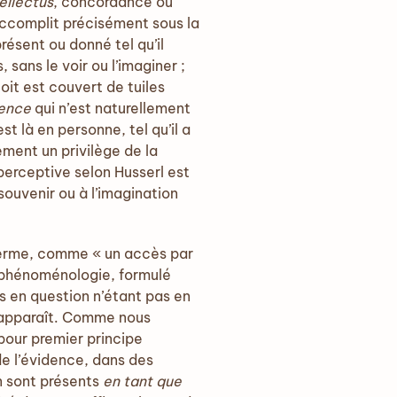
ellectus
, concordance ou
accomplit précisément sous la
résent ou donné tel qu’il
 sans le voir ou l’imaginer ;
toit est couvert de tuiles
ence
qui n’est naturellement
 là en personne, tel qu’il a
ement un privilège de la
perceptive selon Husserl est
 souvenir ou à l’imagination
u terme, comme « un accès par
a phénoménologie, formulé
es en question n’étant pas en
i apparaît. Comme nous
pour premier principe
de l’évidence, dans des
n sont présents
en tant que