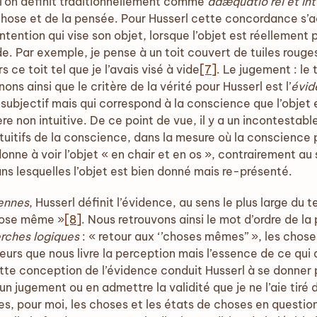
 l’on définit traditionnellement comme
adæquatio rei et int
hose et de la pensée. Pour Husserl cette concordance s’
tention qui vise son objet, lorsque l’objet est réellement p
de. Par exemple, je pense à un toit couvert de tuiles rouges,
rs ce toit tel que je l’avais visé à vide
[7]
. Le jugement : le 
ns ainsi que le critère de la vérité pour Husserl est l’
évid
jectif mais qui correspond à la conscience que l’objet est
e non intuitive. De ce point de vue, il y a un incontestabl
tuitifs de la conscience, dans la mesure où la conscience 
 donne à voir l’objet « en chair et en os », contrairement au
ans lesquelles l’objet est bien donné mais re-présenté.
ennes
, Husserl définit l’évidence, au sens le plus large d
 chose même »
[8]
. Nous retrouvons ainsi le mot d’ordre de l
rches logiques
: « retour aux ‘’choses mêmes’’ », les chos
ieurs que nous livre la perception mais l’essence de ce qu
ette conception de l’évidence conduit Husserl à se donner 
n jugement ou en admettre la validité que je ne l’aie tiré 
es, pour moi, les choses et les états de choses en questio