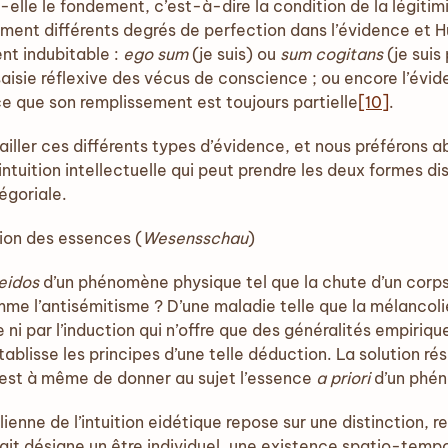
t-elle le fondement, c’est-à-dire la condition de la légiti
lement différents degrés de perfection dans l’évidence et H
nt indubitable :
ego sum
(je suis) ou
sum cogitans
(je suis
aisie réflexive des vécus de conscience ; ou encore l’évi
e que son remplissement est toujours partielle
[10]
.
étailler ces différents types d’évidence, et nous préférons a
ntuition intellectuelle qui peut prendre les deux formes dist
tégoriale.
ition des essences (
Wesensschau
)
eidos
d’un phénomène physique tel que la chute d’un cor
me l’antisémitisme ? D’une maladie telle que la mélancoli
 ni par l’induction qui n’offre que des généralités empiriqu
ablisse les principes d’une telle déduction. La solution ré
le est à même de donner au sujet l’essence
a priori
d’un phén
de l’intuition eidétique repose sur une distinction, re
 fait désigne un être individuel, une existence spatio-tempo