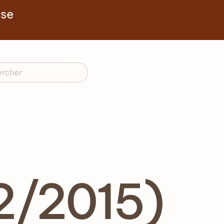
yse
2/2015)