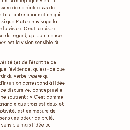
et si un sceptique vient à
ssure de sa réalité
via
de
ne tout autre conception qui
nsi que Platon envisage la
a vision. C’est la raison
ion du regard, qui commence
gon
est la vision sensible du
érité (et de l’étantité de
e que l’évidence, qu’est-ce que
rtir du verbe
videre
qui
 d’intuition correspond à l’idée
nce discursive, conceptuelle
èthe soutient : « C’est comme
 triangle que trois est deux et
eptivité, est en mesure de
e sens une odeur de brulé,
t sensible mais l’idée ou