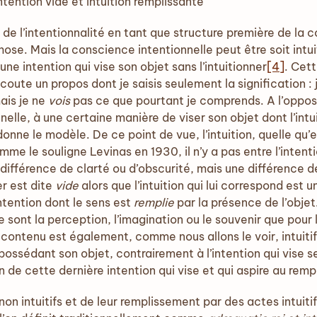
Intention vide et intuition remplissante
l’intentionnalité en tant que structure première de la c
se. Mais la conscience intentionnelle peut être soit intuit
une intention qui vise son objet sans l’intuitionner
[4]
. Cett
écoute un propos dont je saisis seulement la signification : j
ais je ne
vois
pas ce que pourtant je comprends. A l’opposé,
elle, à une certaine manière de viser son objet dont l’intu
onne le modèle. De ce point de vue, l’intuition, quelle qu’el
me le souligne Levinas en 1930, il n’y a pas entre l’intentio
différence de clarté ou d’obscurité, mais une différence d
er est dite
vide
alors que l’intuition qui lui correspond est 
intention dont le sens est
remplie
par la présence de l’objet
e sont la perception, l’imagination ou le souvenir que pour l
le contenu est également, comme nous allons le voir, intui
te possédant son objet, contrairement à l’intention qui vise
n de cette dernière intention qui vise et qui aspire au rem
n intuitifs et de leur remplissement par des actes intuiti