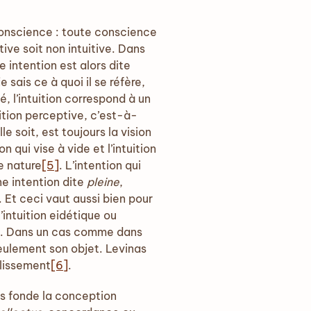
onscience : toute conscience
ive soit non intuitive. Dans
e intention est alors dite
e sais ce à quoi il se réfère,
 l’intuition correspond à un
ition perceptive, c’est-à-
le soit, est toujours la vision
n qui vise à vide et l’intuition
e nature
[5]
. L’intention qui
une intention dite
pleine
,
. Et ceci vaut aussi bien pour
’intuition eidétique ou
tif. Dans un cas comme dans
 seulement son objet. Levinas
plissement
[6]
.
fs fonde la conception