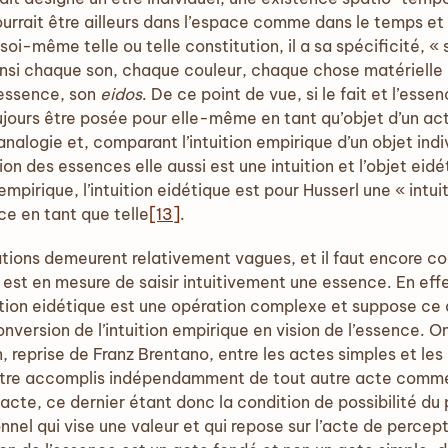
ourrait être ailleurs dans l’espace comme dans le temps et
 soi-même telle ou telle constitution, il a sa spécificité,
insi chaque son, chaque couleur, chaque chose matérielle
 essence, son
eidos
. De ce point de vue, si le fait et l’ess
urs être posée pour elle-même en tant qu’objet d’un acte in
analogie et, comparant l’intuition empirique d’un objet indiv
tion des essences elle aussi est une intuition et l’objet eidé
empirique, l’intuition eidétique est pour Husserl une « intuit
ce en tant que telle
[13]
.
 demeurent relativement vagues, et il faut encore c
est en mesure de saisir intuitivement une essence. En effet
tuition eidétique est une opération complexe et suppose c
nversion de l’intuition empirique en vision de l’essence. O
on, reprise de Franz Brentano, entre les actes simples et le
 être accomplis indépendamment de tout autre acte comme
e acte, ce dernier étant donc la condition de possibilité du
nnel qui vise une valeur et qui repose sur l’acte de percep