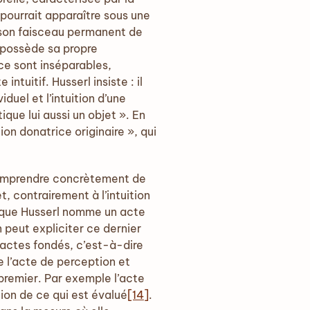
 pourrait apparaître sous une
 « son faisceau permanent de
 possède sa propre
ence sont inséparables,
tuitif. Husserl insiste : il
iduel et l’intuition d’une
tique lui aussi un objet ». En
ion donatrice originaire », qui
omprendre concrètement de
, contrairement à l’intuition
e que Husserl nomme un acte
n peut expliciter ce dernier
s actes fondés, c’est-à-dire
 l’acte de perception et
 premier. Par exemple l’acte
tion de ce qui est évalué
[14]
.