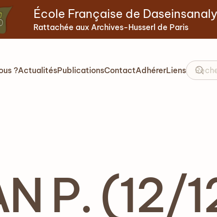
École Française de Daseinsanal
Rattachée aux Archives-Husserl de Paris
ous ?
Actualités
Publications
Contact
Adhérer
Liens
 P. (12/1