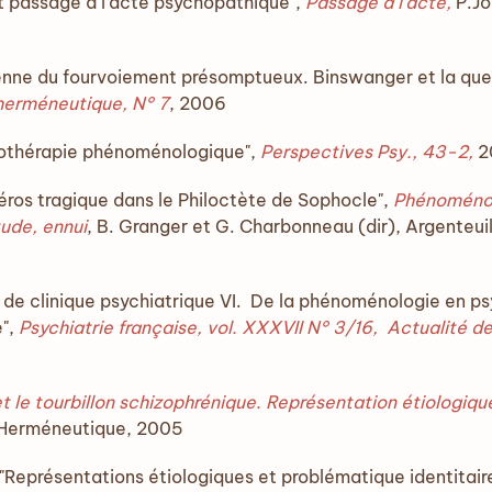
et passage à l'acte psychopathique",
Passage à l'acte,
P.Jo
enne du fourvoiement présomptueux. Binswanger et la ques
herméneutique, N° 7
, 2006
chothérapie phénoménologique",
Perspectives Psy., 43-2,
2
 héros tragique dans le Philoctète de Sophocle",
Phénoménol
itude, ennui
, B. Granger et G. Charbonneau (dir), Argenteu
de clinique psychiatrique VI. De la phénoménologie en psyc
e",
Psychiatrie française, vol. XXXVII N° 3/16, Actualité 
et le tourbillon schizophrénique. Représentation étiologiq
 Herméneutique, 2005
Représentations étiologiques et problématique identitaire