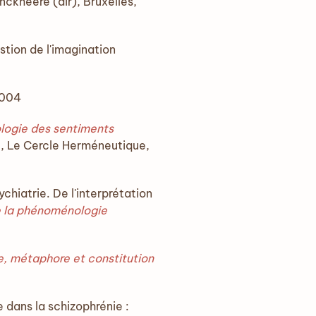
nckheere (dir), Bruxelles,
tion de l'imagination
004
ogie des sentiments
il, Le Cercle Herméneutique,
hiatrie. De l'interprétation
de la phénoménologie
ue, métaphore et constitution
 dans la schizophrénie :