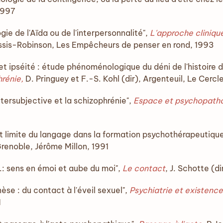
1997
e de l'Aïda ou de l'interpersonnalité",
L'approche clinique
lessis-Robinson, Les Empêcheurs de penser en rond, 1993
et ipséité : étude phénoménologique du déni de l'histoire d
hrénie,
D. Pringuey et F.-S. Kohl (dir), Argenteuil, Le Cer
ntersubjective et la schizophrénie",
Espace et psychopatho
et limite du langage dans la formation psychothérapeutiqu
Grenoble, Jérôme Millon, 1991
.: sens en émoi et aube du moi",
Le contact
, J. Schotte (d
èse : du contact à l'éveil sexuel",
Psychiatrie et existence
1