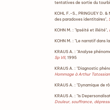
tentatives de sortie du tourb
KOHL F.-S., PRINGUEY D. & NA
des paradoxes identitaires",
KOHN M. : "Ipséité et illéité",
KOHN M. : "Le narratif dans l
KRAUS A. : "Analyse phénomén
Sp VII
, 1995
KRAUS A. : "Diagnostic phén
Hommage à Arthur Tatossian
KRAUS A. : "Dynamique de rô
KRAUS A. : "Is Depersonalisa
Douleur, souffrance, dépress