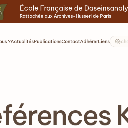
École Française de Daseinsanal
Rattachée aux Archives-Husserl de Paris
ous ?
Actualités
Publications
Contact
Adhérer
Liens
férences K