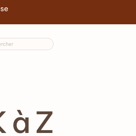
yse
 à Z