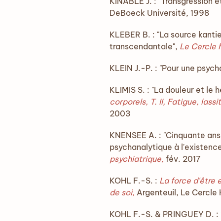
KINABLE J. : "Transgression 
DeBoeck Université, 1998
KLEBER B. : "La source kanti
transcendantale",
Le Cercle 
KLEIN J.-P. : "Pour une psy
KLIMIS S. : "La douleur et le
corporels, T. II, Fatigue, lass
2003
KNENSEE A. : "Cinquante ans 
psychanalytique à l'existenc
psychiatrique,
fév. 2017
KOHL F.-S. :
La force d'être 
de soi,
Argenteuil,
Le Cercle
KOHL F.-S. & PRINGUEY D. : "