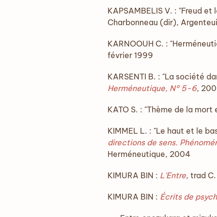
KAPSAMBELIS V. : "Freud et l
Charbonneau (dir), Argenteui
KARNOOUH C. : "Herméneutiqu
février 1999
KARSENTI B. : "La société dan
Herméneutique, N° 5-6
, 20
KATO S. : "Thème de la mort 
KIMMEL L. : "Le haut et le ba
directions de sens. Phénomé
Herméneutique, 2004
KIMURA BIN :
L'Entre
, trad C
KIMURA BIN :
Écrits de psy