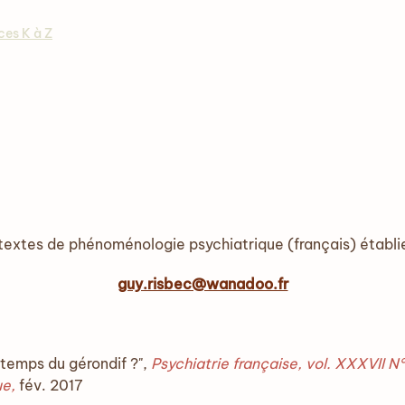
ces K à Z
 textes de phénoménologie psychiatrique (français) établi
guy.risbec@wanadoo.fr
temps du gérondif ?",
Psychiatrie française, vol. XXXVII N°
ue,
fév. 2017