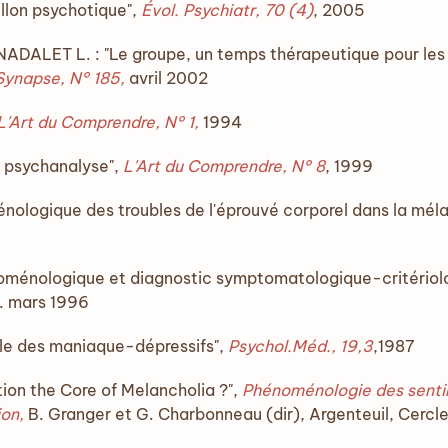
illon psychotique",
Évol
.
Psychiatr, 70 (4)
, 2005
DALET L. : "Le groupe, un temps thérapeutique pour les s
Synapse, N° 185,
avril 2002
L'Art du Comprendre, N° 1,
1994
a psychanalyse",
L'Art du Comprendre, N° 8
, 1999
ologique des troubles de l'éprouvé corporel dans la méla
oménologique et diagnostic symptomatologique-critériol
. mars 1996
le des maniaque-dépressifs",
Psychol.Méd., 19,3
,1987
tion the Core of Melancholia ?",
Phénoménologie des sentime
ion,
B. Granger et G. Charbonneau (dir), Argenteuil, Cerc