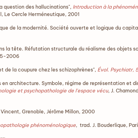
a question des hallucinations",
Introduction à la phénomén
l, Le Cercle Herméneutique, 2001
e de la modernité. Société ouverte et logique du capita
s la tête. Réfutation structurale du réalisme des objets s
05-2006
et de la coupure chez les schizophrènes",
Évol
.
Psychiatr, 
s en architecture. Symbole, régime de représentation et di
nologie et psychopathologie de
l'espace vécu
, J. Chamond
. Vincent, Grenoble, Jérôme Millon, 2000
chopathologie phénoménologique
, trad. J. Bouderlique, Par