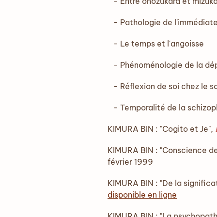
- Entre onozukara et mizuk
- Pathologie de l'immédiat
- Le temps et l'angoisse
- Phénoménologie de la dépr
- Réflexion de soi chez le s
- Temporalité de la schizop
KIMURA BIN : "Cogito et Je",
KIMURA BIN : "Conscience de S
février 1999
KIMURA BIN : "De la signific
disponible en ligne
KIMURA BIN : "La psychopathol