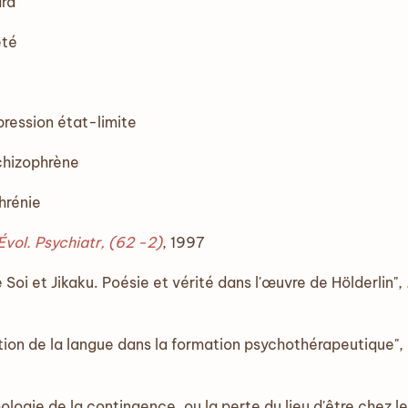
ara
eté
ession état-limite
chizophrène
hrénie
Évol
.
Psychiatr, (62 -2)
, 1997
oi et Jikaku. Poésie et vérité dans l'œuvre de Hölderlin",
ation de la langue dans la formation psychothérapeutique",
ogie de la contingence, ou la perte du lieu d'être chez l