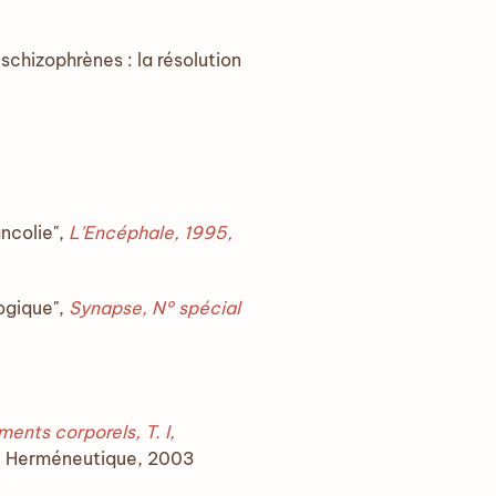
chizophrènes : la résolution
ncolie",
L'Encéphale, 1995,
ogique",
Synapse, N° spécial
nts corporels, T. I,
le Herméneutique, 2003