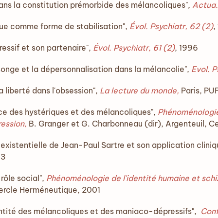
ans la constitution prémorbide des mélancoliques",
Actua.
que comme forme de stabilisation",
Évol
.
Psychiatr, 62 (2)
,
ssif et son partenaire",
Évol
.
Psychiatr, 61 (2)
, 1996
onge et la dépersonnalisation dans la mélancolie",
Evol. P
 liberté dans l'obsession",
La lecture du monde,
Paris, PU
ce des hystériques et des mélancoliques",
Phénoménologie
ression,
B. Granger et G. Charbonneau (dir), Argenteuil, 
xistentielle de Jean-Paul Sartre et son application cliniq
03
rôle social",
Phénoménologie de l'identité humaine et schi
 Cercle Herméneutique, 2001
entité des mélancoliques et des maniaco-dépressifs",
Conf