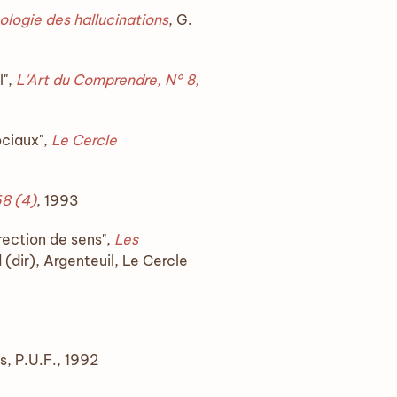
ologie des hallucinations
, G.
l",
L'Art du Comprendre, N° 8,
ociaux",
Le Cercle
58 (4)
, 1993
rection de sens",
Les
 (dir), Argenteuil, Le Cercle
is, P.U.F., 1992